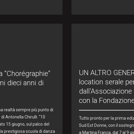
UN ALTRO GENERE
za “Chorégraphie”
location serale pe
mi dieci anni di
dall’Associazione
con la Fondazione
una realtà sempre più punto di
di Antonella Chirulli. “10
Tutto pronto per la prima ediz
ato 15 giugno, sul palco del
Sud Est Donne, con il soste
ella prestigiosa scuola di danza
a Martina Franca, dal 7 al 9 gi