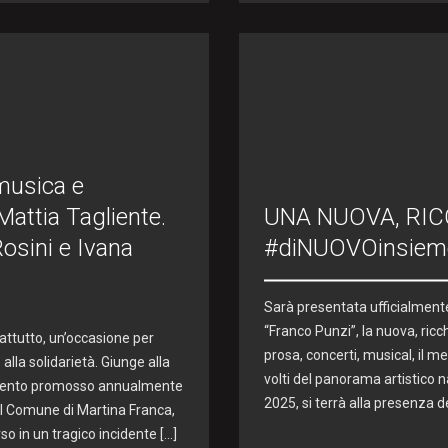
musica e
attia Tagliente.
UNA NUOVA, RIC
Rosini e Ivana
#diNUOVOinsiem
Sarà presentata ufficialmente
“Franco Punzi”, la nuova, ricc
attutto, un’occasione per
prosa, concerti, musical, il me
lla solidarietà. Giunge alla
volti del panorama artistico 
 evento promosso annualmente
2025, si terrà alla presenza del
del Comune di Martina Franca,
o in un tragico incidente […]