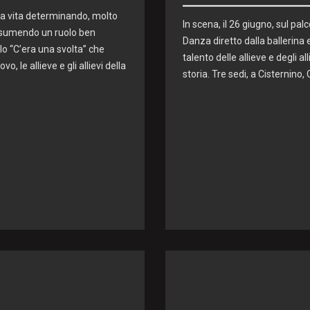
ia vita determinando, molto
In scena, il 26 giugno, sul pa
ssumendo un ruolo ben
Danza diretto dalla ballerina
olo “C’era una svolta” che
talento delle allieve e degli a
, le allieve e gli allievi della
storia. Tre sedi, a Cisternino,