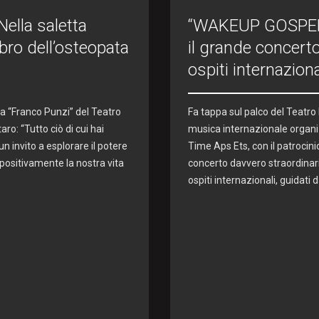
lla saletta
“WAKEUP GOSPEL F
ibro dell’osteopata
il grande concerto
ospiti internazio
ta “Franco Punzi” del Teatro
Fa tappa sul palco del Teatro
ro: “Tutto ciò di cui hai
musica internazionale organi
 un invito a esplorare il potere
Time Aps Ets, con il patroci
positivamente la nostra vita
concerto davvero straordinario
ospiti internazionali, guidati 