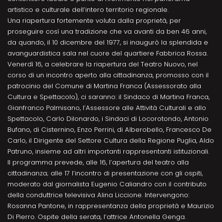
artistico e culturale dell’intero territorio regionale.
Una riapertura fortemente voluta dalla proprietà, per
proseguire così una tradizione che va avanti da ben 46 anni,
da quando, il 10 dicembre del 1977, si inaugurò la splendida e
avanguardistica sala nel cuore del quartiere Fabbrica Rossa.
Venerdì 16, a celebrare la riapertura del Teatro Nuovo, nel
corso di un incontro aperto alla cittadinanza, promosso con il
patrocinio del Comune di Martina Franca (Assessorato alla
Cultura e Spettacolo), ci saranno: il Sindaco di Martina Franca,
Gianfranco Palmisano, l’Assessore alle Attività Culturali e allo
Spettacolo, Carlo Dilonardo, i Sindaci di Locorotondo, Antonio
Bufano, di Cisternino, Enzo Perrini, di Alberobello, Francesco De
Carlo, il Dirigente del Settore Cultura della Regione Puglia, Aldo
Patruno, insieme ad altri importanti rappresentanti istituzionali.
Il programma prevede, alle 16, l’apertura del teatro alla
cittadinanza; alle 17 l’incontro di presentazione con gli ospiti,
moderato dal giornalista Eugenio Caliandro con il contributo
della conduttrice televisiva Alina Liccione. Intervengono:
Rosanna Pantone, in rappresentanza della proprietà e Maurizio
Di Pierro. Ospite della serata, l’attrice Antonella Genga.